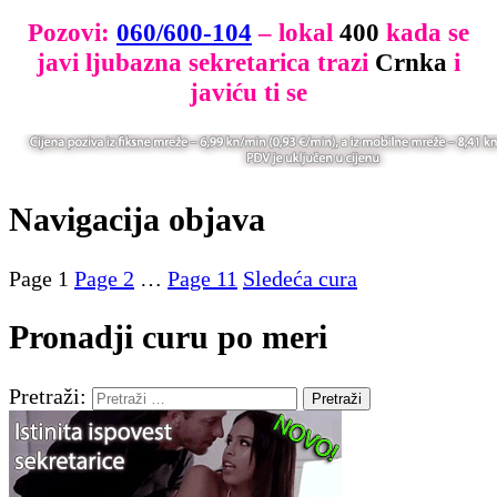
Pozovi:
060/600-104
– lokal
400
kada se
javi ljubazna sekretarica trazi
Crnka
i
javiću ti se
Navigacija objava
Page
1
Page
2
…
Page
11
Sledeća cura
Pronadji curu po meri
Pretraži: