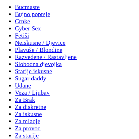
Bucmaste
Bujno poprsje
Crnke
Cyber Sex
Fetiši
Neiskusne / Djevice
Plavuše / Blondine
Razvedene / Rastavljene
Slobodna djevojka
Starije iskusne
Sugar daddy
Udane
Veza / Ljubav
Za Brak
Za diskretne
Za iskusne
Za mladje
Za provod
Za starije