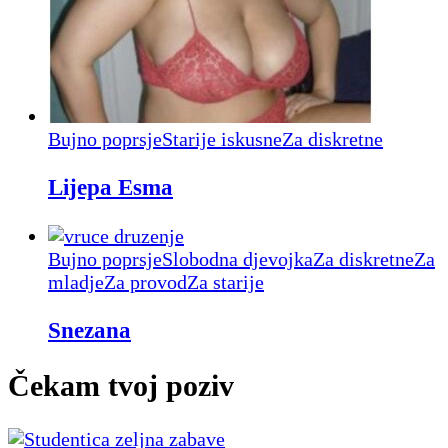
Bujno poprsje
Starije iskusne
Za diskretne
Lijepa Esma
Bujno poprsje
Slobodna djevojka
Za diskretne
Za
mladje
Za provod
Za starije
Snezana
Čekam tvoj poziv