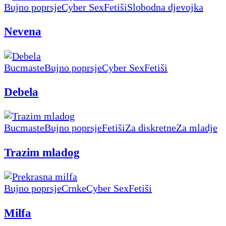
Bujno poprsje
Cyber Sex
Fetiši
Slobodna djevojka
Nevena
Bucmaste
Bujno poprsje
Cyber Sex
Fetiši
Debela
Bucmaste
Bujno poprsje
Fetiši
Za diskretne
Za mladje
Trazim mladog
Bujno poprsje
Crnke
Cyber Sex
Fetiši
Milfa